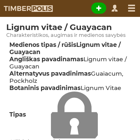
Lignum vitae / Guayacan
Charakteristikos, augimas ir medienos savybės
Medienos tipas / rūšis
Lignum vitae /
Guayacan
Angliškas pavadinamas
Lignum vitae /
Guayacan
Alternatyvus pavadinimas
Guaiacum,
Pockholz
Botaninis pavadinimas
Lignum Vitae
Tipas