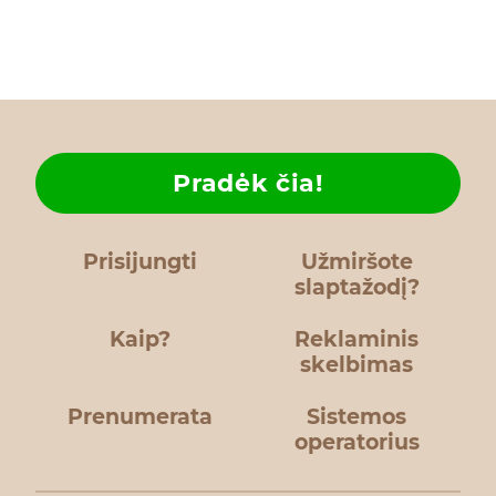
Pradėk čia!
Prisijungti
Užmiršote
slaptažodį?
Kaip?
Reklaminis
skelbimas
Prenumerata
Sistemos
operatorius